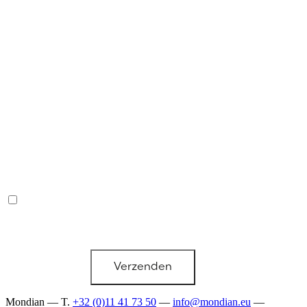
Ik ga ermee akkoord dat mijn in het contactformulier verstrekte
gegevens door Mondian als verantwoordelijke instantie worden
verzameld, verwerkt en gebruikt voor het versturen van
informatiemateriaal per post en voor het per e-mail beantwoorden
van mijn aanvraag.
Verzenden
Mondian — T.
+32 (0)11 41 73 50
—
info@mondian.eu
—