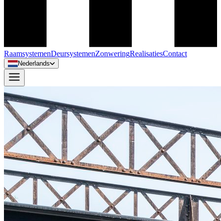
Raamsystemen
Deursystemen
Zonwering
Realisaties
Contact
Nederlands